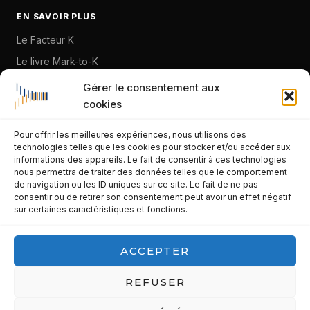
EN SAVOIR PLUS
Le Facteur K
Le livre Mark-to-K
À propos
Gérer le consentement aux
cookies
Blog
Pour offrir les meilleures expériences, nous utilisons des
CONTACT
technologies telles que les cookies pour stocker et/ou accéder aux
informations des appareils. Le fait de consentir à ces technologies
franck.lidar@gmail.com
nous permettra de traiter des données telles que le comportement
de navigation ou les ID uniques sur ce site. Le fait de ne pas
06 95 58 32 89
consentir ou de retirer son consentement peut avoir un effet négatif
sur certaines caractéristiques et fonctions.
La Seyne-sur-Mer · Var · PACA
LinkedIn
ACCEPTER
Prendre contact
REFUSER