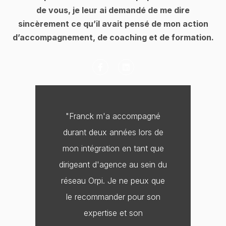
de vous, je leur ai demandé de me dire
sincèrement ce qu’il avait pensé de mon action
d’accompagnement, de coaching et de formation.
F
L
a
i
c
n
e
k
b
e
o
d
o
i
"Franck m'a accompagné
k
n
-
durant deux années lors de
f
mon intégration en tant que
dirigeant d'agence au sein du
réseau Orpi. Je ne peux que
le recommander pour son
expertise et son