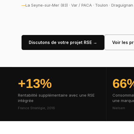
La Seyne-sur-Mer (83) · Var / PACA · Toulon · Draguignan 
Discutons de votre projet RSE →
Voir les p
+13%
66
Rentabilité supplémentaire avec une RSE
Consommate
intégrée
une marqu
France Stratégie, 2016
Nielsen