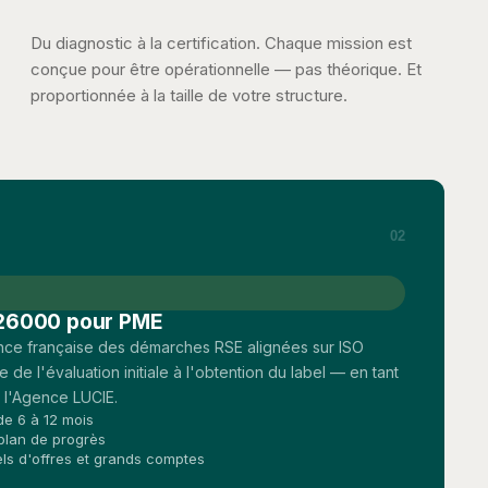
Du diagnostic à la certification. Chaque mission est
conçue pour être opérationnelle — pas théorique. Et
proportionnée à la taille de votre structure.
02
E 26000 pour PME
ence française des démarches RSE alignées sur ISO
 l'évaluation initiale à l'obtention du label — en tant
 l'Agence LUCIE.
e 6 à 12 mois
 plan de progrès
els d'offres et grands comptes
s