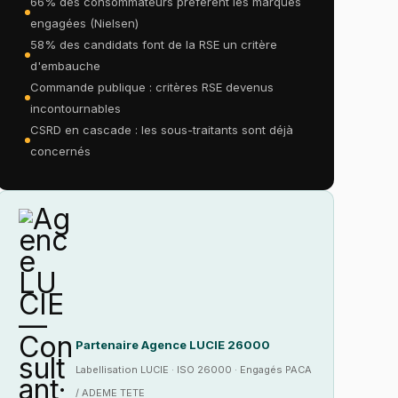
66% des consommateurs préfèrent les marques
engagées (Nielsen)
58% des candidats font de la RSE un critère
d'embauche
Commande publique : critères RSE devenus
incontournables
CSRD en cascade : les sous-traitants sont déjà
concernés
Partenaire Agence LUCIE 26000
Labellisation LUCIE · ISO 26000 · Engagés PACA
/ ADEME TETE