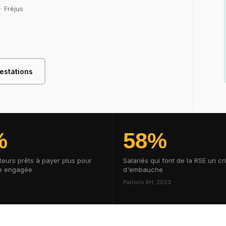
· Fréjus
restations
%
58%
urs prêts à payer plus pour
Salariés qui font de la RSE un cr
e engagée
d'embauche
Parlons RH, 2023