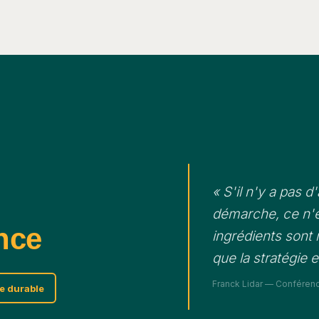
« S'il n'y a pas d
démarche, ce n'e
nce
ingrédients sont r
que la stratégie 
Franck Lidar — Conférence
e durable