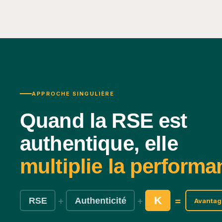
APPROCHE SINGULIÈRE
Quand la RSE est
authentique, elle
multiplie la performa
K
+
+
=
RSE
Authenticité
Avantag