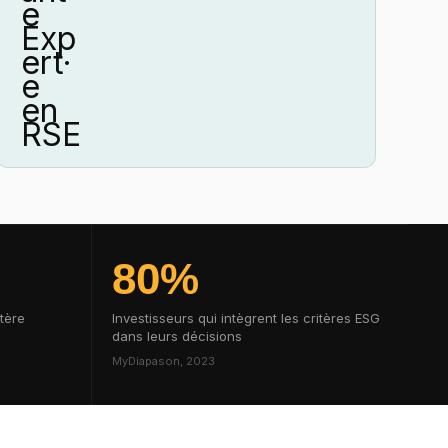
80%
itère
Investisseurs qui intègrent les critères ESG
dans leurs décisions
MyDiapason, 2023