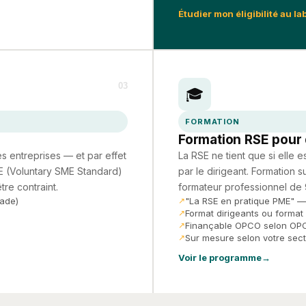
Étudier mon éligibilité au la
03
🎓
FORMATION
Formation RSE pour 
s entreprises — et par effet
La RSE ne tient que si elle 
E (Voluntary SME Standard)
par le dirigeant. Formation 
tre contraint.
formateur professionnel de
cade)
"La RSE en pratique PME" —
Format dirigeants ou forma
Finançable OPCO selon OPC
Sur mesure selon votre sec
Voir le programme