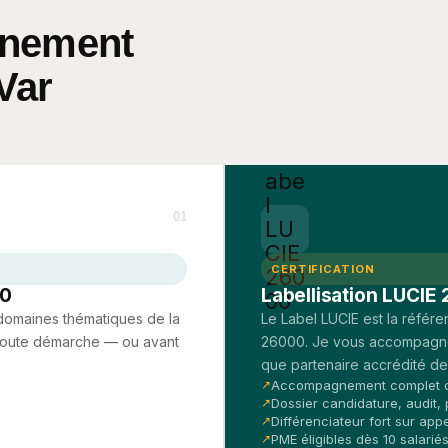
gnement
Var
01
CERTIFICATION
00
Labellisation LUCI
7 domaines thématiques de la
Le Label LUCIE est la référ
 toute démarche — ou avant
26000. Je vous accompagne de
que partenaire accrédité de
Accompagnement complet d
Dossier candidature, audit,
Différenciateur fort sur app
PME éligibles dès 10 salarié