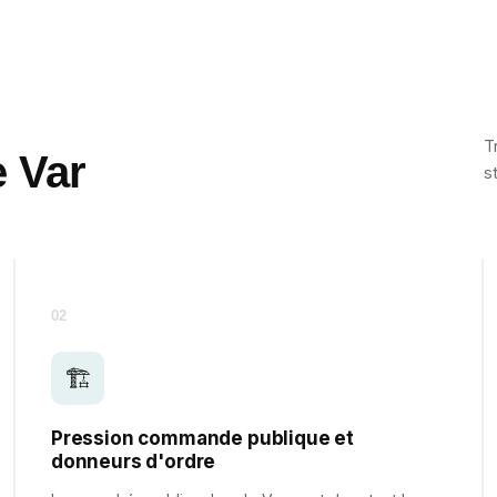
T
e Var
s
02
🏗️
Pression commande publique et
donneurs d'ordre