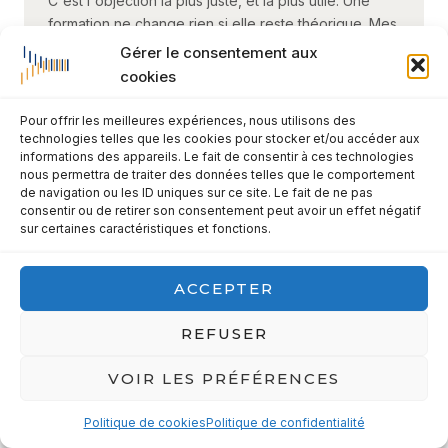
C'est l'objection la plus juste, et la plus utile. Une
formation ne change rien si elle reste théorique. Mes
interventions partent de vos situations réelles,
Gérer le consentement aux
intègrent des mises en situation et se terminent par
cookies
un
plan d'action individuel
. Chaque participant
repart avec deux ou trois pratiques à appliquer dès
Pour offrir les meilleures expériences, nous utilisons des
la semaine suivante, et un
point de suivi est prévu à
technologies telles que les cookies pour stocker et/ou accéder aux
informations des appareils. Le fait de consentir à ces technologies
60 jours
pour ancrer les changements. L'objectif
nous permettra de traiter des données telles que le comportement
n'est pas de savoir plus, mais de faire autrement.
de navigation ou les ID uniques sur ce site. Le fait de ne pas
consentir ou de retirer son consentement peut avoir un effet négatif
sur certaines caractéristiques et fonctions.
« VOS FORMATIONS SONT-ELLES
+
FINANÇABLES ? »
ACCEPTER
« COMBIEN DE TEMPS DURE UNE
+
REFUSER
FORMATION ? »
VOIR LES PRÉFÉRENCES
« VOUS FORMEZ SUR QUELS
+
SUJETS EXACTEMENT ? »
Politique de cookies
Politique de confidentialité