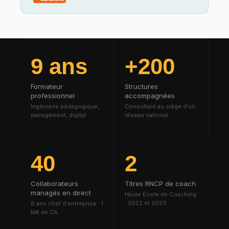
9 ans
+200
Formateur
Structures
professionnel
accompagnées
Ingénierie pédagogique,
Consultant au siège d'un
management, digital
réseau national
40
2
Collaborateurs
Titres RNCP de coach
managés en direct
Haute École de Coaching
· 2022 et 2023
8 ans chef d'entreprise · 1
M€ de CA