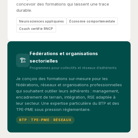
concevoir des formations qui laissent une trace
durable.
Neurosciences appliquées
Économie comportementale
Coach certifié RNCP
Fédérations et organisations
🏗️
sectorielles
Programmes pour collectifs et réseaux d'adhérents
Je conçois des formations sur-mesure pour les
fédérations, réseaux et organisations professionnelles
qui souhaitent outiller leurs adhérents : management,
encadrement de terrain, intégration, RSE adaptée à
leur secteur. Une expertise particulière du BTP et des
TPE-PME sous pression réglementaire.
BTP · TPE-PME · RÉSEAUX