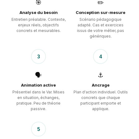
🎯
✏️
Analyse du besoin
Conception sur-mesure
Entretien préalable. Contexte,
Scénario pédagogique
enjeux réels, objectifs
adapté. Cas et exercices
concrets et mesurables.
issus de votre métier, pas
génériques.
3
4
🗣️
⚓
Animation active
Ancrage
Présentiel dans le Var. Mises
Plan d'action individuel. Outils
en situation, échanges,
concrets que chaque
pratique. Peu de théorie
participant emporte et
passive.
applique.
5