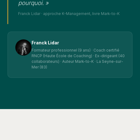
pourquoi. »
Franck Lidar · approche K-Management, livre Mark-to-K
Franck Lidar
Formateur professionnel (9 ans) · Coach certifié
RNCP (Haute École de Coaching) · Ex-dirigeant (40
collaborateurs) · Auteur Mark-to-K · La Seyne-sur-
Mer (83)