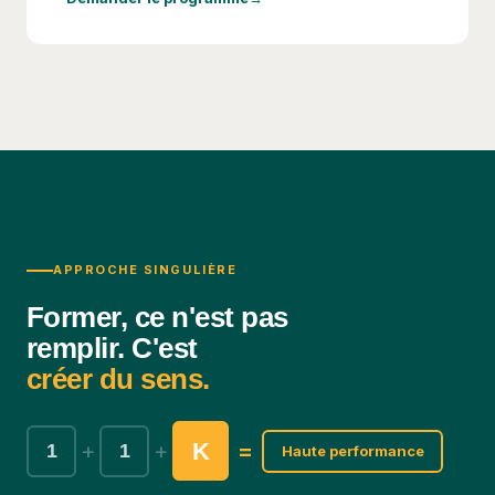
APPROCHE SINGULIÈRE
Former, ce n'est pas
remplir. C'est
créer du sens.
K
+
+
=
1
1
Haute performance