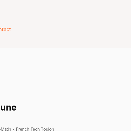
ntact
d'une
ar-Matin × French Tech Toulon