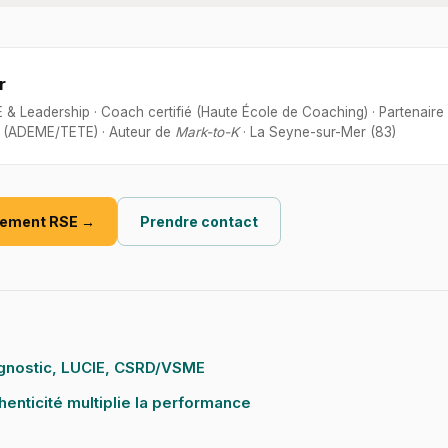
r
 & Leadership · Coach certifié (Haute École de Coaching) · Partenaire
(ADEME/TETE) · Auteur de
Mark-to-K
· La Seyne-sur-Mer (83)
nement RSE →
Prendre contact
agnostic, LUCIE, CSRD/VSME
henticité multiplie la performance