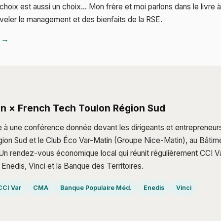
choix est aussi un choix… Mon frère et moi parlons dans le livre à p
uveler le management et des bienfaits de la RSE.
K →
in × French Tech Toulon Région Sud
te à une conférence donnée devant les dirigeants et entrepreneur
ion Sud et le Club Éco Var-Matin (Groupe Nice-Matin), au Bâtim
5. Un rendez-vous économique local qui réunit régulièrement CCI
Enedis, Vinci et la Banque des Territoires.
CCI Var
CMA
Banque Populaire Méd.
Enedis
Vinci