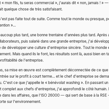
 « mon fils, tu seras commercial », j'aurais dit « non, jamais ! » —
ait quelque chose de très satisfaisant.
'est pas faite tout de suite. Comme tout le monde ou presque, p
ttention »…
eaucoup plus tard, une bonne trentaine d'années plus tard. Après 
aborateurs, puis salarié dans une grande entreprise, j'ai dévelop
de développer une culture d'entreprise sincère. Tout le monde e
ement. Mais quand ils le font, les résultats sont là, aussi bien en 
ofitabilité de l'entreprise.
cas, sa mise en œuvre est complètement déconnectée de ce que v
trée sur le profit à court terme… et le chef d'entreprise se dema
ulu. C'est ce que j'appelle le « bénévolat washing ». En passant u
complet aux chefs d'entreprise, j'ai approfondi le côté humain. E
ue dans les affaires, que l'ISO 26000 — qui sert de base à la R
orte sur l'environnement.