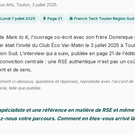
-Arts, Toulon, 3 juillet 2025.
 Lundi 7 juillet 2025
📄 Page 21
🎤 French Tech Toulon Région Sud
 de
Mark to K
, l'ouvrage co-écrit avec son frère Dominique
était l'invité du Club Éco Var-Matin le 3 juillet 2025 à Tou
Sud. L'interview qui a suivi, publiée en page 21 de l'édition
onviction centrale : une RSE authentique n'est pas un coût
ent et de sens.
alement ci-dessous, questions et réponses, reproduite avec l'accord de
icle, telle que publiée.
pécialiste et une référence en matière de RSE et même 
z-nous votre parcours. Comment en êtes-vous arrivé là 