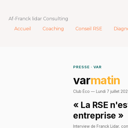
Aller
au
contenu
Af-Franck lidar Consulting
Accueil
Coaching
Conseil RSE
Diagn
PRESSE · VAR
var
matin
Club Éco — Lundi 7 juillet 202
« La RSE n'est
entreprise »
Interview de Franck Lidar, co