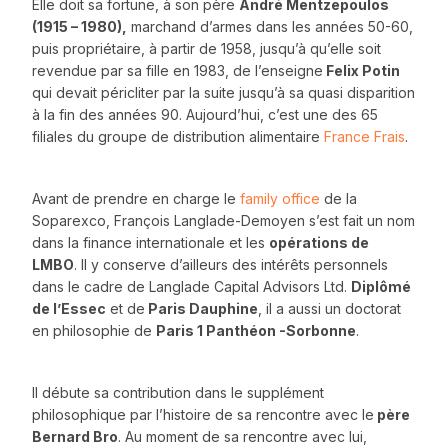
Elle doit sa fortune, à son père
André Mentzepoulos
(1915 – 1980),
marchand d’armes dans les années 50-60,
puis propriétaire, à partir de 1958, jusqu’à qu’elle soit
revendue par sa fille en 1983, de l’enseigne
Felix Potin
qui devait péricliter par la suite jusqu’à sa quasi disparition
à la fin des années 90. Aujourd’hui, c’est une des 65
filiales du groupe de distribution alimentaire
France Frais
.
Avant de prendre en charge le
family office
de la
Soparexco, François Langlade-Demoyen s’est fait un nom
dans la finance internationale et les
opérations de
LMBO
. Il y conserve d’ailleurs des intérêts personnels
dans le cadre de Langlade Capital Advisors Ltd.
Diplômé
de l’Essec
et de
Paris Dauphine
, il a aussi un doctorat
en philosophie de
Paris 1 Panthéon -Sorbonne
.
Il débute sa contribution dans le supplément
philosophique par l’histoire de sa rencontre avec le
père
Bernard Bro
. Au moment de sa rencontre avec lui,