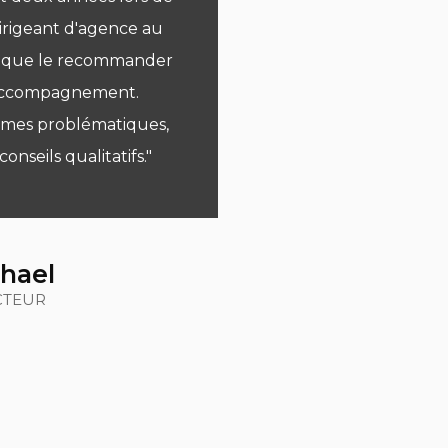
irigeant d'agence au
et pragmatique, 
ux que le recommander
reconversion tot
 accompagnement.
individuel e
 mes problématiques,
compétence et
nseils qualitatifs."
accompagneme
hael
CTEUR