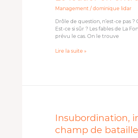
leader
Management
/
dominique lidar
en
entreprise,
Drôle de question, n’est-ce pas ? 
Utile
Est-ce si sûr ? Les fables de La F
ou
prévu le cas. On le trouve
Inutile
?
Lire la suite »
Insubordination,
Insubordination, in
incivilités,
champ de bataille
irrespect,
l’entreprise