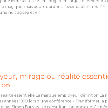
parle ici de facteur K, en long et en large, tellement qu’
 magique, mais pourquoi donc l’avoir baptisé ainsi ? Y-a
 une nuit agitée et en
ur, mirage ou réalité essentie
l.com
réalité essentielle La marque employeur définition La
s les années 1990 lors d’une conférence « Transformer la
ate par Simon Barrow, un consultant britannique. Ce mê