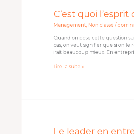
quoi
l’esprit
C’est quoi l’esprit
d’entreprise
Management
,
Non classé
/
domini
?
Quand on pose cette question sur 
cas, on veut signifier que si on le 
irait beaucoup mieux. En entreprise
Lire la suite »
Le
Le leader en entrep