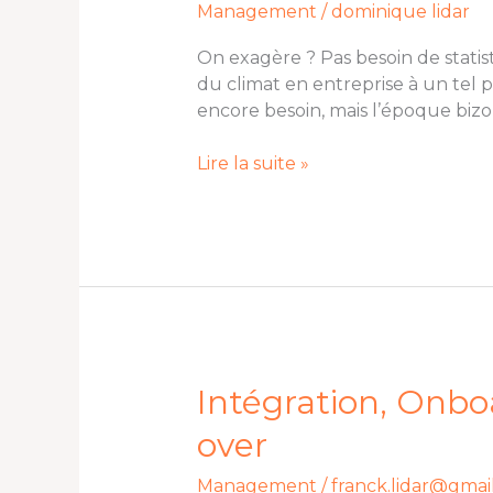
Management
/
dominique lidar
devient-
elle
On exagère ? Pas besoin de statist
un
du climat en entreprise à un tel 
champ
encore besoin, mais l’époque biz
de
bataille
Lire la suite »
?
Intégration,
Intégration, Onbo
Onboarding,
over
ou
comment
Management
/
franck.lidar@gmai