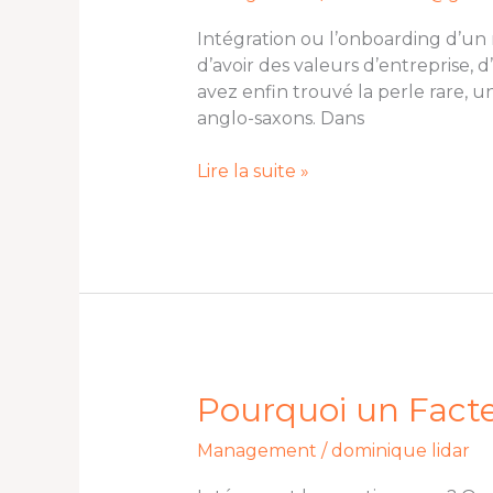
faire
baisser
Intégration ou l’onboarding d’un 
votre
d’avoir des valeurs d’entreprise,
turn-
avez enfin trouvé la perle rare, 
over
anglo-saxons. Dans
Lire la suite »
Pourquoi
Pourquoi un Facteu
un
Management
/
dominique lidar
Facteur
K