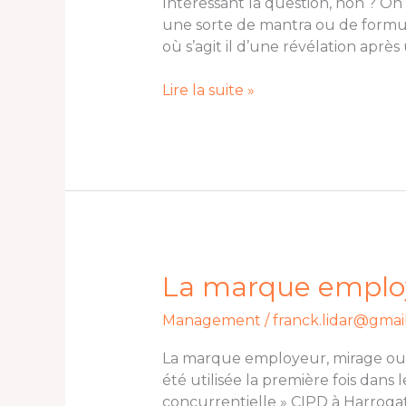
Intéressant la question, non ? On 
et
une sorte de mantra ou de formule
pas
où s’agit il d’une révélation après
un
facteur
Lire la suite »
X,
Y
ou
Z
?
La
La marque employe
marque
Management
/
franck.lidar@gmai
employeur,
mirage
La marque employeur, mirage ou 
ou
été utilisée la première fois dan
réalité
concurrentielle » CIPD à Harrog