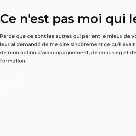
Ce n'est pas moi qui le
Parce que ce sont les autres qui parlent le mieux de vo
leur ai demandé de me dire sincèrement ce qu’il avai
de mon action d’accompagnement, de coaching et d
formation.
F
L
a
i
c
n
e
k
b
e
o
d
o
i
k
n
-
f