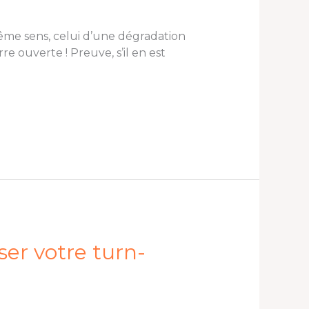
 même sens, celui d’une dégradation
e ouverte ! Preuve, s’il en est
er votre turn-