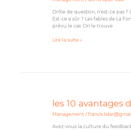
en
entreprise,
Drôle de question, n’est-ce pas ? 
Utile
Est-ce si sûr ? Les fables de La F
ou
prévu le cas. On le trouve
Inutile
?
Lire la suite »
les
les 10 avantages 
10
Management
/
franck.lidar@gmai
avantages
du
Avez-vous la culture du feedback ?
feedback