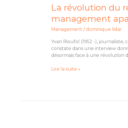
du
La révolution du r
réel
management apa
:
introduction
Management
/
dominique lidar
au
k-
Yvan Rioufol (1952 -), journalist
Project
constate dans une interview donn
et
désormais face à une révolution du
au
management
Lire la suite »
apaisé