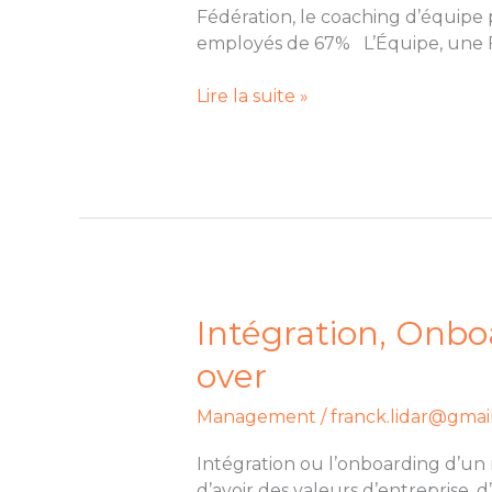
l’Ordinaire
Fédération, le coaching d’équipe 
à
employés de 67% L’Équipe, une 
l’Extraordinaire
Lire la suite »
Intégration,
Intégration, Onbo
Onboarding,
over
ou
comment
Management
/
franck.lidar@gmai
faire
baisser
Intégration ou l’onboarding d’un 
votre
d’avoir des valeurs d’entreprise,