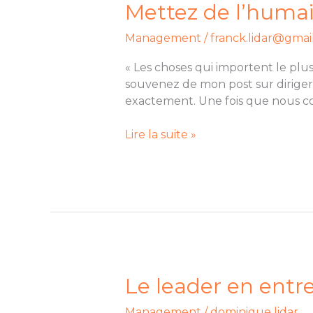
Mettez
Mettez de l’humai
de
Management
/
franck.lidar@gmai
l’humain
dans
« Les choses qui importent le plus
votre
souvenez de mon post sur diriger 
gestion
exactement. Une fois que nous co
du
temps
Lire la suite »
Le
Le leader en entrep
leader
Management
/
dominique lidar