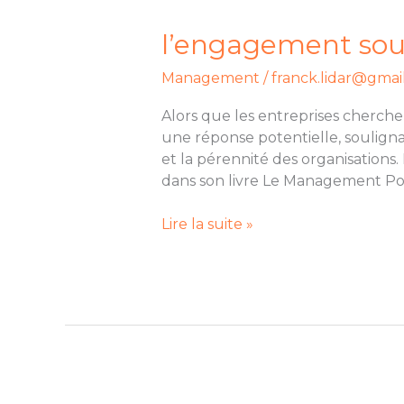
source
de
l’engagement sou
croissance
Management
/
franck.lidar@gmai
Alors que les entreprises cherch
une réponse potentielle, souligna
et la pérennité des organisations
dans son livre Le Management Pos
Lire la suite »