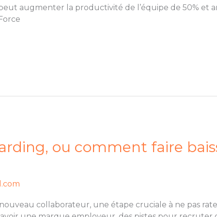
peut augmenter la productivité de l’équipe de 50% et amé
Force
arding, ou comment faire baiss
l.com
nouveau collaborateur, une étape cruciale à ne pas rate
 d’avoir une marque employeur, des pistes pour recruter