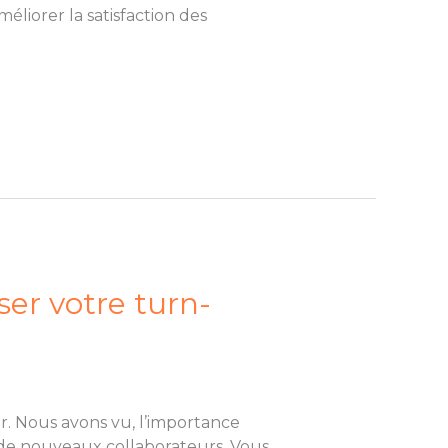
liorer la satisfaction des
er votre turn-
r. Nous avons vu, l’importance
 de nouveaux collaborateurs. Vous