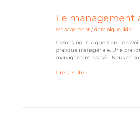
Le
management
apaisé
Le management ap
est-
Management
/
dominique lidar
il
l’avenir
Posons-nous la question de savoi
du
pratique managériale. Une pratiq
management
management apaisé. Nous ne sommes
?
Lire la suite »
l’engagement