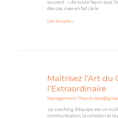
souvent : « de toute façon que l’o
des cas, mais en fait j’ai le
Lire la suite »
Maîtrisez
Maîtrisez l’Art du
l’Art
l’Extraordinaire
du
Coaching
Management
/
franck.lidar@gmai
d’Équipe
:
Le coaching d’équipe est un outi
De
communication, la cohésion et la