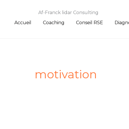
Aller
au
Af-Franck lidar Consulting
contenu
Accueil
Coaching
Conseil RSE
Diagn
motivation
La
révolution