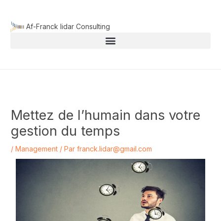
Aller
au
Af-Franck lidar Consulting
contenu
Mettez de l’humain dans votre
gestion du temps
/
Management
/ Par
franck.lidar@gmail.com