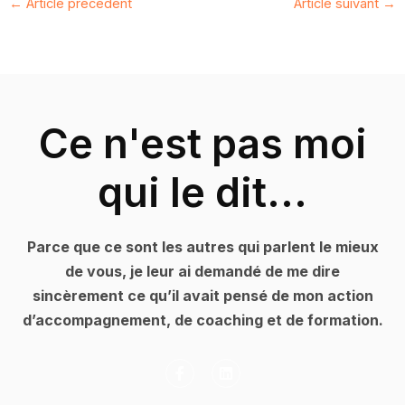
←
Article précédent
Article suivant
→
Ce n'est pas moi
qui le dit...
Parce que ce sont les autres qui parlent le mieux
de vous, je leur ai demandé de me dire
sincèrement ce qu’il avait pensé de mon action
d’accompagnement, de coaching et de formation.
F
L
a
i
c
n