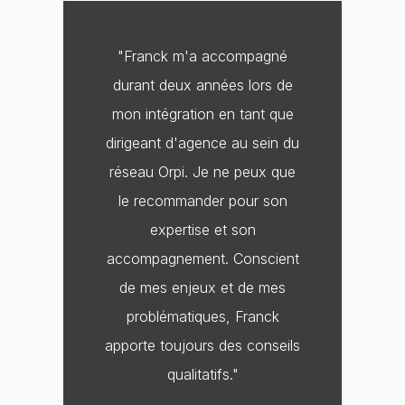
e
k
b
e
o
d
o
i
"Franck m'a accompagné
k
n
-
durant deux années lors de
f
mon intégration en tant que
dirigeant d'agence au sein du
réseau Orpi. Je ne peux que
le recommander pour son
expertise et son
accompagnement. Conscient
de mes enjeux et de mes
problématiques, Franck
apporte toujours des conseils
qualitatifs."