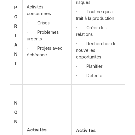
risques
Activités
P
· Tout ce qui a
concernées
O
trait à la production
· Crises
R
· Créer des
· Problèmes
relations
T
urgents
· Rechercher de
A
· Projets avec
nouvelles
N
échéance
opportunités
T
· Planifier
· Détente
N
O
N
Activités
Activités