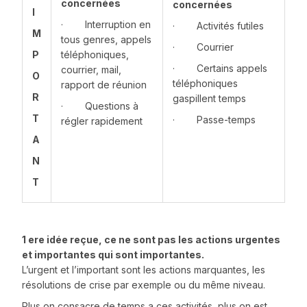
concernées
concernées
I
· Interruption en
· Activités futiles
M
tous genres, appels
· Courrier
P
téléphoniques,
· Certains appels
courrier, mail,
O
téléphoniques
rapport de réunion
R
gaspillent temps
· Questions à
T
· Passe-temps
régler rapidement
A
N
T
1 ere idée reçue, ce ne sont pas les actions urgentes
et importantes qui sont importantes.
L’urgent et l’important sont les actions marquantes, les
résolutions de crise par exemple ou du même niveau.
Plus on consacre de temps a ces activités, plus on est