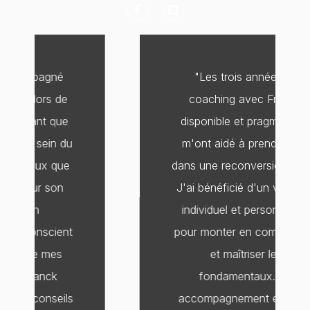
F
L
a
i
c
n
e
k
b
e
o
d
o
i
"Les trois années de
k
n
-
coaching avec Franck,
f
disponible et pragmatique,
m'ont aidé à prendre pied
dans une reconversion totale.
J'ai bénéficié d'un vrai suivi
individuel et personnalisé,
pour monter en compétence
et maîtriser les
fondamentaux. Un
accompagnement en toute