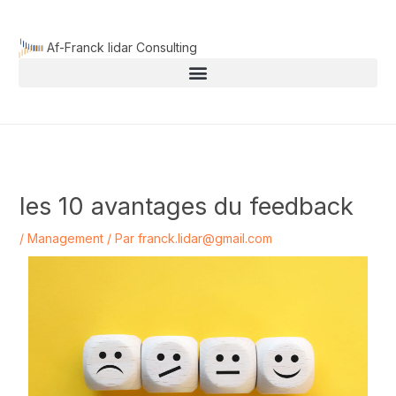
Aller
au
Af-Franck lidar Consulting
contenu
les 10 avantages du feedback
/
Management
/ Par
franck.lidar@gmail.com