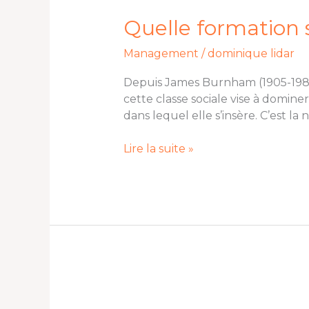
formation
suivre
Quelle formation 
pour
Management
/
dominique lidar
devenir
un
Depuis James Burnham (1905-1987)
K-
cette classe sociale vise à dominer
manager
dans lequel elle s’insère. C’est 
?
Lire la suite »
Vertus
du