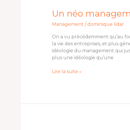
néo
management
Un néo managemen
est-
Management
/
dominique lidar
il
possible
On a vu précédemment qu’au fond,
?
la vie des entreprises, et plus g
idéologie du management qui jus
plus une idéologie qu’une
Lire la suite »