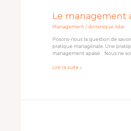
management
apaisé
Le management ap
est-
Management
/
dominique lidar
il
l’avenir
Posons-nous la question de savoi
du
pratique managériale. Une pratiq
management
management apaisé. Nous ne sommes
?
Lire la suite »
Un