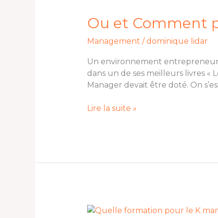
et
Comment
Ou et Comment p
pratiquer
Management
/
dominique lidar
le
K-
Un environnement entrepreneurial 
Management
dans un de ses meilleurs livres « 
?
Manager devait être doté. On s’es
Lire la suite »
Quelle