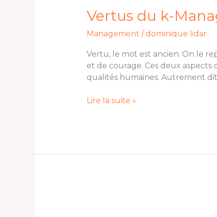
k-
Vertus du k-Mana
Manager
Management
/
dominique lidar
Vertu, le mot est ancien. On le re
et de courage. Ces deux aspects d
qualités humaines. Autrement di
Lire la suite »
La
révolution