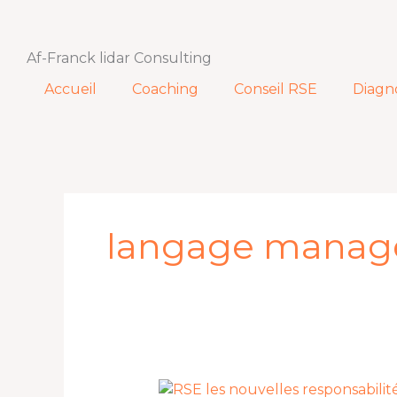
Aller
au
contenu
Af-Franck lidar Consulting
Accueil
Coaching
Conseil RSE
Diagn
langage managé
Ou