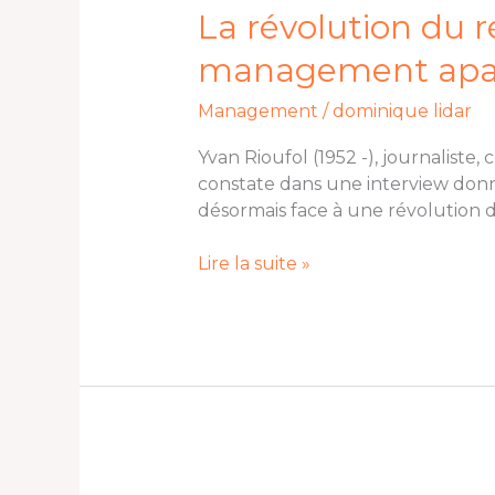
du
La révolution du r
réel
management apa
:
introduction
Management
/
dominique lidar
au
k-
Yvan Rioufol (1952 -), journalist
Project
constate dans une interview donn
et
désormais face à une révolution du
au
management
Lire la suite »
apaisé
Le