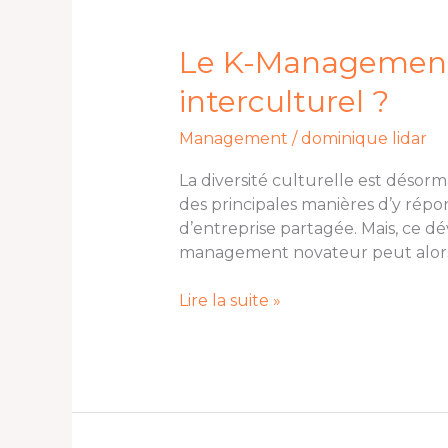
Le
K-
Management
Le K-Management 
est-
interculturel ?
il
un
Management
/
dominique lidar
type
de
La diversité culturelle est déso
management
des principales manières d’y répo
naturellement
d’entreprise partagée. Mais, ce 
interculturel
management novateur peut alors
?
Lire la suite »