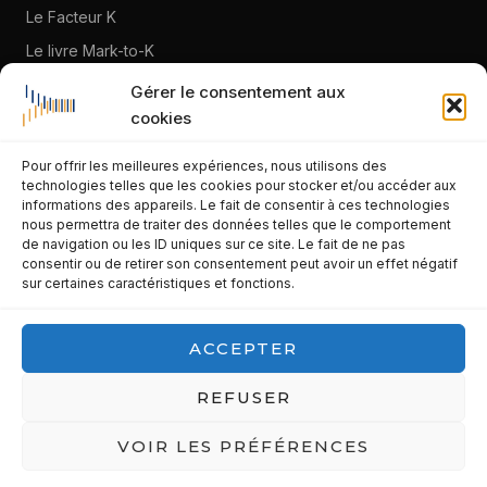
Le Facteur K
Le livre Mark-to-K
À propos
Gérer le consentement aux
cookies
Blog
Pour offrir les meilleures expériences, nous utilisons des
CONTACT
technologies telles que les cookies pour stocker et/ou accéder aux
informations des appareils. Le fait de consentir à ces technologies
franck.lidar@gmail.com
nous permettra de traiter des données telles que le comportement
de navigation ou les ID uniques sur ce site. Le fait de ne pas
06 95 58 32 89
consentir ou de retirer son consentement peut avoir un effet négatif
sur certaines caractéristiques et fonctions.
La Seyne-sur-Mer · Var · PACA
LinkedIn
ACCEPTER
Prendre contact
REFUSER
VOIR LES PRÉFÉRENCES
© 2026 Af-Franck Lidar Consulting · Tous droits réservés.
Mentions légales
Politique de confidentialité
Politique cookies