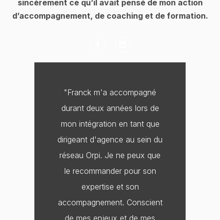
sincèrement ce qu’il avait pensé de mon action
d’accompagnement, de coaching et de formation.
F
L
a
i
c
n
e
k
b
e
o
d
o
i
"Franck m'a accompagné
k
n
-
durant deux années lors de
f
mon intégration en tant que
dirigeant d'agence au sein du
réseau Orpi. Je ne peux que
le recommander pour son
expertise et son
accompagnement. Conscient
de mes enjeux et de mes