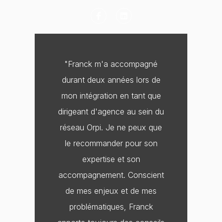
F
L
a
i
c
n
e
k
b
e
o
d
o
i
"Franck m'a accompagné
k
n
-
durant deux années lors de
f
mon intégration en tant que
dirigeant d'agence au sein du
réseau Orpi. Je ne peux que
le recommander pour son
expertise et son
accompagnement. Conscient
de mes enjeux et de mes
problématiques, Franck