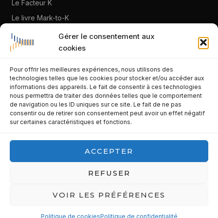
Le Facteur K
Le livre Mark-to-K
À propos
Gérer le consentement aux
cookies
Blog
Pour offrir les meilleures expériences, nous utilisons des
CONTACT
technologies telles que les cookies pour stocker et/ou accéder aux
informations des appareils. Le fait de consentir à ces technologies
franck.lidar@gmail.com
nous permettra de traiter des données telles que le comportement
de navigation ou les ID uniques sur ce site. Le fait de ne pas
06 95 58 32 89
consentir ou de retirer son consentement peut avoir un effet négatif
sur certaines caractéristiques et fonctions.
La Seyne-sur-Mer · Var · PACA
LinkedIn
ACCEPTER
Prendre contact
REFUSER
VOIR LES PRÉFÉRENCES
© 2026 Af-Franck Lidar Consulting · Tous droits réservés.
Mentions légales
Politique de confidentialité
Politique cookies
Politique de cookies
Politique de confidentialité