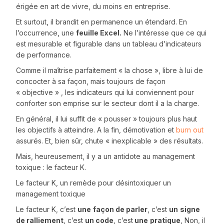
érigée en art de vivre, du moins en entreprise.
Et surtout, il brandit en permanence un étendard. En
l’occurrence, une
feuille Excel.
Ne l’intéresse que ce qui
est mesurable et figurable dans un tableau d’indicateurs
de performance.
Comme il maîtrise parfaitement « la chose », libre à lui de
concocter à sa façon, mais toujours de façon
« objective » , les indicateurs qui lui conviennent pour
conforter son emprise sur le secteur dont il a la charge.
En général, il lui suffit de « pousser » toujours plus haut
les objectifs à atteindre. A la fin, démotivation et
burn out
assurés. Et, bien sûr, chute « inexplicable » des résultats.
Mais, heureusement, il y a un antidote au management
toxique : le facteur K.
Le facteur K, un remède pour désintoxiquer un
management toxique
Le facteur K, c’est
une
façon de parler
, c’est
un
signe
de ralliement
, c’est
un code
, c’est
une
pratique
, Non, il