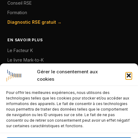
Conseil RSE
Formation
Diagnostic RSE gratuit →
EN SAVOIR PLUS
Le Facteur K
Le livre Mark-to-K
À propos
Gérer le consentement aux
cookies
Blog
Pour offrir les meilleures expériences, nous utilisons des
CONTACT
technologies telles que les cookies pour stocker et/ou accéder aux
informations des appareils. Le fait de consentir à ces technologies
franck.lidar@gmail.com
nous permettra de traiter des données telles que le comportement
de navigation ou les ID uniques sur ce site. Le fait de ne pas
06 95 58 32 89
consentir ou de retirer son consentement peut avoir un effet négatif
sur certaines caractéristiques et fonctions.
La Seyne-sur-Mer · Var · PACA
LinkedIn