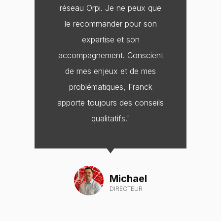
réseau Orpi. Je ne peux que
le recommander pour son
expertise et son
accompagnement. Conscient
de mes enjeux et de mes
problématiques, Franck
apporte toujours des conseils
qualitatifs."
Michael
DIRECTEUR