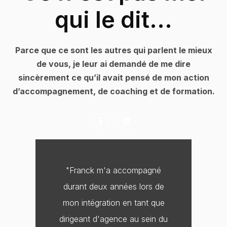
qui le dit...
Parce que ce sont les autres qui parlent le mieux
de vous, je leur ai demandé de me dire
sincèrement ce qu’il avait pensé de mon action
d’accompagnement, de coaching et de formation.
F
L
a
i
c
n
e
k
b
e
o
d
o
i
"Franck m'a accompagné
k
n
-
durant deux années lors de
f
mon intégration en tant que
dirigeant d'agence au sein du