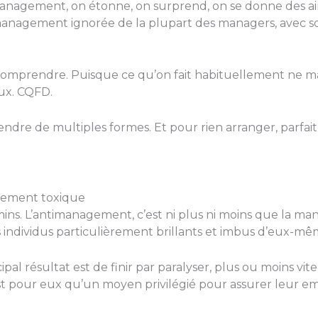
nagement, on étonne, on surprend, on se donne des airs 
nagement ignorée de la plupart des managers, avec so
 comprendre. Puisque ce qu’on fait habituellement ne marc
eux. CQFD.
endre de multiples formes. Et pour rien arranger, parfai
gement toxique
emins. L’antimanagement, c’est ni plus ni moins que la m
es individus particulièrement brillants et imbus d’eux-mê
pal résultat est de finir par paralyser, plus ou moins vit
t pour eux qu’un moyen privilégié pour assurer leur emp