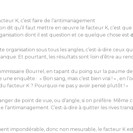
teur K, c’est faire de l’antimanagement
n dit qu’il faut mettre en œuvre le facteur K, c’est que 
ganisation dont il est question et ce quelque chose est
d
e organisation sous tous les angles, c’est-à-dire ceux qui
nque. Et pourtant, les résultats sont loin d’être au ren
 commissaire Bourrel, en tapant du poing sur la paume d
e enquête : » Bon sang, mais c’est bien vrai ! « , en l’o
 du facteur K ? Pourquoi ne pas y avoir pensé plutôt ! »
u changer de point de vue, ou d’angle, si on préfère. Même
de l’antimanagement. C’est-à-dire à quitter les rives tranq
ent impondérable, donc non mesurable, le facteur K est