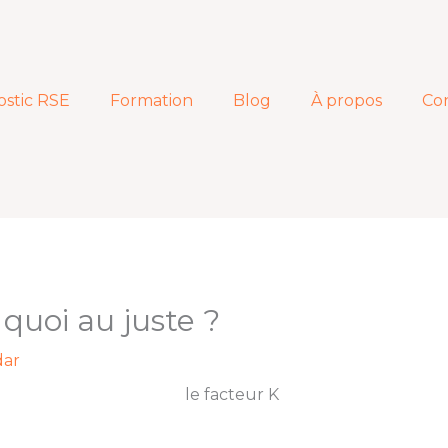
ostic RSE
Formation
Blog
À propos
Co
 quoi au juste ?
dar