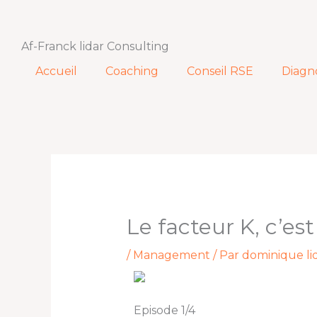
Aller
au
contenu
Af-Franck lidar Consulting
Accueil
Coaching
Conseil RSE
Diagn
Le facteur K, c’est
/
Management
/ Par
dominique li
Episode 1/4